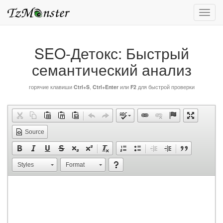
Мен
SEO-Детокс: Быстрый
семантический анализ
горячие клавиши
Ctrl+S
,
Ctrl+Enter
или
F2
для быстрой проверки
Source
Styles
Format